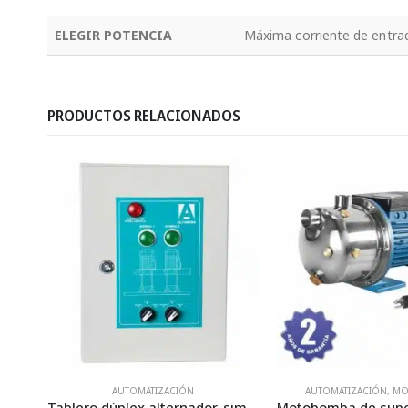
ELEGIR POTENCIA
Máxima corriente de entrad
PRODUCTOS RELACIONADOS
AUTOMATIZACIÓN
,
MOTOBOMBAS
AUTOMATIZ
Tablero dúplex alternador-simultaneador para sistema cárcamo – 3 X 440 (trifásico)
Motobomba de superficie horizontal tipo JET – FIX