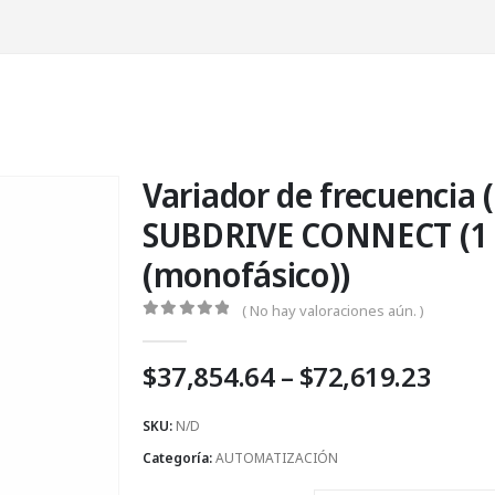
Variador de frecuencia (
SUBDRIVE CONNECT (1 X
(monofásico))
( No hay valoraciones aún. )
0
Fuera de 5
Price
$
37,854.64
–
$
72,619.23
rang
$37,
SKU:
N/D
thro
Categoría:
AUTOMATIZACIÓN
$72,