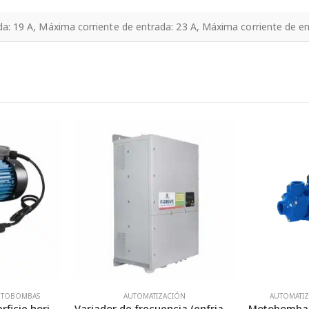
a: 19 A, Máxima corriente de entrada: 23 A, Máxima corriente de en
ACIÓN
AUTOMATIZACIÓN
,
MOTOBOMBAS
Variador de frecuencia (enfriado por aire) – 3 X 460 (trifásico)
Motobomba centrífuga horizontal en corriente continua (VCC)