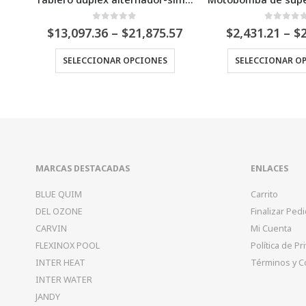
0
Fuera de 5
0
Fuer
Price
Price
5.57
$
2,431.21
–
$
2,959.74
$
150,16
range:
range:
Este producto tiene múltiples variantes. Las opciones se pueden elegir en la página de producto
Este producto tiene múltiples variantes. Las opciones se pueden elegir en la página de producto
$13,097.36
$2,431.21
S
SELECCIONAR OPCIONES
AÑADIR AL
through
through
$21,875.57
$2,959.74
MARCAS DESTACADAS
ENLACES
BLUE QUIM
Carrito
DEL OZONE
Finalizar Ped
CARVIN
Mi Cuenta
FLEXINOX POOL
Política de Pr
INTER HEAT
Términos y C
INTER WATER
JANDY