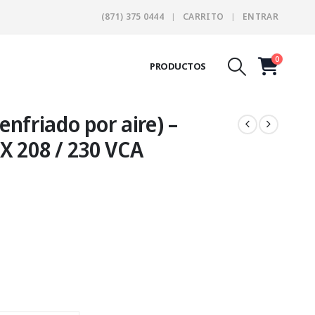
(871) 375 0444
CARRITO
ENTRAR
0
PRODUCTOS
enfriado por aire) –
 208 / 230 VCA
e:
854.64
ugh
619.23