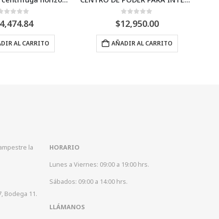
0
Fuera de 5
0
Fuera de 5
$
12,950.00
$
7,280.63
ÑADIR AL CARRITO
AÑADIR AL CARRITO
Campestre la
HORARIO
Lunes a Viernes: 09:00 a 19:00 hrs.
Sábados: 09:00 a 14:00 hrs.
7, Bodega 11.
LLÁMANOS