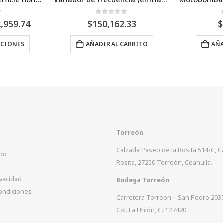
a de 5
0
Fuera de 5
2.33
$
4,474.84
 CARRITO
AÑADIR AL CARRITO
A
Torreón
Calzada Paseo de la Rosita 514-C, 
ido
Rosita, 27250 Torreón, Coahuila.
ivacidad
Bodega Torreón
ondiciones
Carretera Torreon – San Pedro 203
Col. La Unión, C.P 27420.