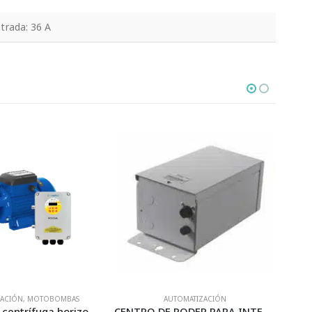
trada: 36 A
AUTOMATIZACIÓN
BOMBAS SUMERGIBLES
,
AUTOMATIZACIÓN
CENTRO DE PODER PARA INTELLICHLOR – PENTAIR
Motobomba solar sumergible – KOLOSAL – Diámetro nominal: 3″ Potencia de la motobomba: 400 watts Máximo voltaje de entrada: 100 VCC Voltaje de operación: 48 VCC