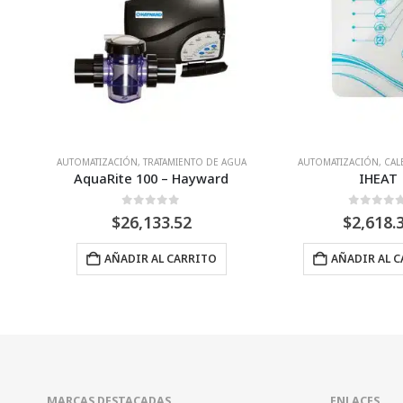
AGUA
AUTOMATIZACIÓN
,
CALENTAMIENTO
AUTOMATIZA
d
IHEAT
0
Fuera de 5
0
Fuera
$
2,618.31
$
10,228.83
–
$
AÑADIR AL CARRITO
SELECCIONAR O
MARCAS DESTACADAS
ENLACES