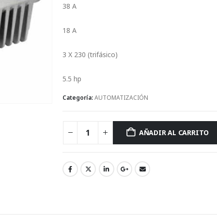
38 A
Corriente máxima de la bomba:
18 A
Fases X Voltaje de salida:
3 X 230 (trifásico)
Potencia típica de la motobomba:
5.5 hp
Categoría:
AUTOMATIZACIÓN
AÑADIR AL CARRITO