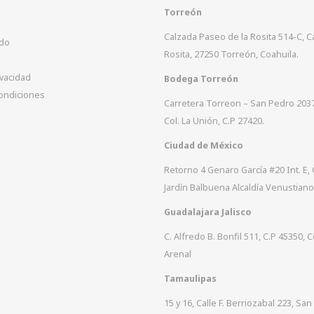
Torreón
Calzada Paseo de la Rosita 514-C, 
ido
Rosita, 27250 Torreón, Coahuila.
ivacidad
Bodega Torreón
ondiciones
Carretera Torreon – San Pedro 203
Col. La Unión, C.P 27420.
Ciudad de México
Retorno 4 Genaro García #20 Int. E, 
Jardín Balbuena Alcaldía Venustiano
Guadalajara Jalisco
C. Alfredo B. Bonfil 511, C.P 45350, C
Arenal
Tamaulipas
15 y 16, Calle F. Berriozabal 223, San