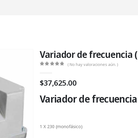
Variador de frecuencia (
( No hay valoraciones aún. )
0
Fuera de 5
$
37,625.00
Variador de frecuencia 
Fases X Voltaje de alimentación:
1 X 230 (monofásico)
Máxima corriente de entrada: