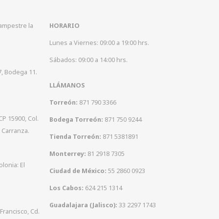
Campestre la
HORARIO
Lunes a Viernes: 09:00 a 19:00 hrs.
Sábados: 09:00 a 14:00 hrs.
7, Bodega 11.
LLÁMANOS
Torreón:
871 790 3366
CP 15900, Col.
Bodega Torreón:
871 750 9244
 Carranza.
Tienda Torreón:
871 5381891
Monterrey:
81 2918 7305
olonia: El
Ciudad de México:
55 2860 0923
Los Cabos:
624 215 1314
Guadalajara (Jalisco):
33 2297 1743
 Francisco, Cd.