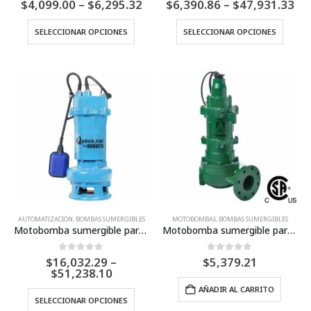
Price
Pri
$
4,099.00
–
$
6,295.32
$
6,390.86
–
$
47,931.33
range:
ran
$4,099.00
$6
Este
Este
SELECCIONAR OPCIONES
SELECCIONAR OPCIONES
through
th
producto
produ
$6,295.32
$4
tiene
tiene
múltiples
múltip
variantes.
varian
Las
Las
opciones
opcio
se
se
pueden
puede
elegir
elegir
en
en
la
la
página
págin
AUTOMATIZACIÓN
,
BOMBAS SUMERGIBLES
MOTOBOMBAS
,
BOMBAS SUMERGIBLES
Motobomba sumergible para efluentes y lodos – ROBUSTA (3 X 460 trifásico)
Motobomba sumergible para efluentes y lodos – STRONG (1 X 127 monofásico)
de
de
producto
produ
0
Fuera de 5
0
Fuera de 5
$
16,032.29
–
$
5,379.21
Price
$
51,238.10
range:
AÑADIR AL CARRITO
$16,032.29
Este
SELECCIONAR OPCIONES
through
producto