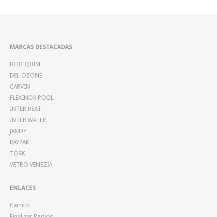
puede
elegir
en
la
MARCAS DESTACADAS
págin
BLUE QUIM
de
DEL OZONE
produ
CARVIN
FLEXINOX POOL
INTER HEAT
INTER WATER
JANDY
RAYPAK
TORK
VETRO VENEZIA
ENLACES
Carrito
Finalizar Pedido