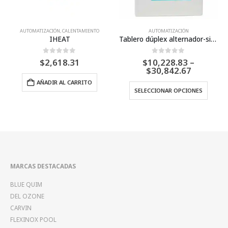
AUTOMATIZACIÓN
,
CALENTAMIENTO
AUTOMATIZACIÓN
IHEAT
Tablero dúplex alternador-simultaneador para sistema cárcamo – 3 X 220 (trifásico)
0
Fuera de 5
0
Fuera de 5
$
2,618.31
$
10,228.83
–
Price
$
30,842.67
range:
ntes. Las opciones se pueden elegir en la página de producto
Este producto tiene múltiples variantes. Las opciones se pueden elegir
AÑADIR AL CARRITO
7.36
$10,228.
SELECCIONAR OPCIONES
gh
through
5.57
$30,842.
MARCAS DESTACADAS
BLUE QUIM
DEL OZONE
CARVIN
FLEXINOX POOL