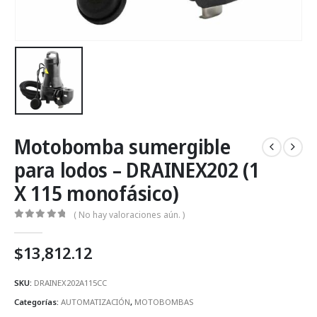
Motobomba sumergible
para lodos – DRAINEX202 (1
X 115 monofásico)
( No hay valoraciones aún. )
0
Fuera de 5
$
13,812.12
SKU:
DRAINEX202A115CC
Categorías:
AUTOMATIZACIÓN
,
MOTOBOMBAS