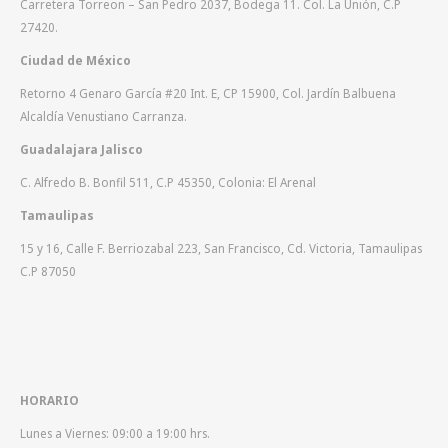
Carretera Torreon – San Pedro 2037, Bodega 11. Col. La Unión, C.P
27420.
Ciudad de México
Retorno 4 Genaro García #20 Int. E, CP 15900, Col. Jardín Balbuena
Alcaldía Venustiano Carranza.
Guadalajara Jalisco
C. Alfredo B. Bonfil 511, C.P 45350, Colonia: El Arenal
Tamaulipas
15 y 16, Calle F. Berriozabal 223, San Francisco, Cd. Victoria, Tamaulipas
C.P 87050
HORARIO
Lunes a Viernes: 09:00 a 19:00 hrs.