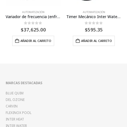
AUTOMATIZACIÓN
AUTOMATIZACIÓN
ado por aire)
Timer Mecánico Inter Water®
R-DRIVE PLUS Variador de frecuencia (enfriado por aire) – (3 X 230 (trifásico))
0
Fuera de 5
0
Fuera de 5
$
595.35
$
29,010.00
–
Price
$
35,394.82
range:
Este producto tiene múltiples variantes. Las opciones se pued
AÑADIR AL CARRITO
$29,010
SELECCIONAR OPCIONES
through
$35,394
MARCAS DESTACADAS
BLUE QUIM
DEL OZONE
CARVIN
FLEXINOX POOL
INTER HEAT