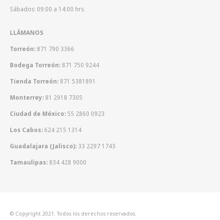
Sábados: 09:00 a 14:00 hrs.
LLÁMANOS
Torreón:
871 790 3366
Bodega Torreón:
871 750 9244
Tienda Torreón:
871 5381891
Monterrey:
81 2918 7305
Ciudad de México:
55 2860 0923
Los Cabos:
624 215 1314
Guadalajara (Jalisco):
33 2297 1743
Tamaulipas:
834 428 9000
© Copyright 2021. Todos los derechos reservados.