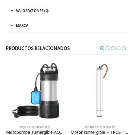
VALORACIONES (0)
MARCA
PRODUCTOS RELACIONADOS
BOMBAS SUMERGIBLES
BOMBAS SUMERGIBLES
,
AUTOMATIZACIÓN
Motor sumergible – TRUST (1 X 230 monofásico – Número de hilos: 3 )
Motobomba solar sumergible – KOLOSAL – Diámetro nominal: 3″ Potencia de la motobomba: 400 watts Máximo voltaje de entrada: 100 VCC Voltaje de operación: 48 VCC