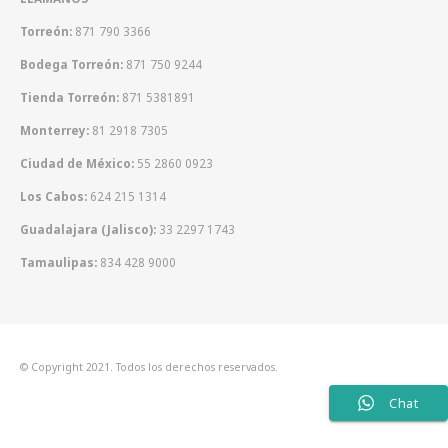
Torreón:
871 790 3366
Bodega Torreón:
871 750 9244
Tienda Torreón:
871 5381891
Monterrey:
81 2918 7305
Ciudad de México:
55 2860 0923
Los Cabos:
624 215 1314
Guadalajara (Jalisco):
33 2297 1743
Tamaulipas:
834 428 9000
© Copyright 2021. Todos los derechos reservados.
Chat