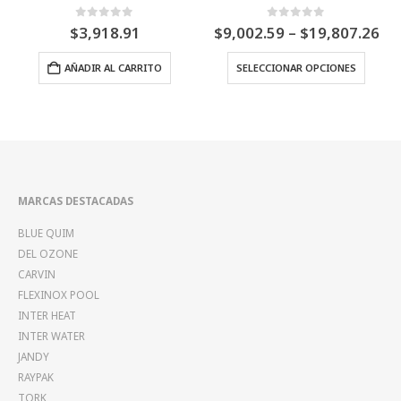
Price
0
Fuera de 5
0
Fuera de 5
$
9,002.59
–
$
19,807.26
$
7,280.63
range:
Este producto tiene múltiples variantes. Las opciones se pueden elegir en la página de producto
$9,002.59
SELECCIONAR OPCIONES
AÑADIR AL CARRITO
through
$19,807.26
MARCAS DESTACADAS
BLUE QUIM
DEL OZONE
CARVIN
FLEXINOX POOL
INTER HEAT
INTER WATER
JANDY
RAYPAK
TORK