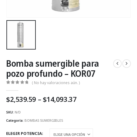
Bomba sumergible para
pozo profundo – KOR07
( No hay valoraciones aún. )
0
Fuera de 5
Price
$
2,539.59
–
$
14,093.37
range:
$2,539.59
SKU:
N/D
through
Categoría:
BOMBAS SUMERGIBLES
$14,093.37
ELEGIR POTENCIA