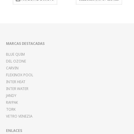
hrough
thr
7,613.77
$8,
MARCAS DESTACADAS
BLUE QUIM
DEL OZONE
CARVIN
FLEXINOX POOL
INTER HEAT
INTER WATER
JANDY
RAYPAK
TORK
VETRO VENEZIA
ENLACES