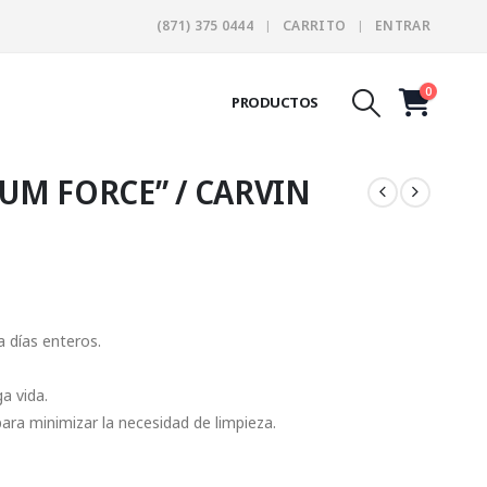
(871) 375 0444
CARRITO
ENTRAR
0
PRODUCTOS
M FORCE” / CARVIN
e:
600.00
a días enteros.
ugh
200.00
a vida.
ara minimizar la necesidad de limpieza.