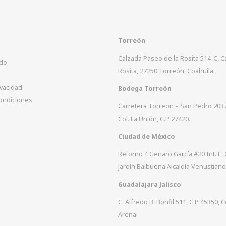
Torreón
Calzada Paseo de la Rosita 514-C, 
ido
Rosita, 27250 Torreón, Coahuila.
ivacidad
Bodega Torreón
ondiciones
Carretera Torreon – San Pedro 203
Col. La Unión, C.P 27420.
Ciudad de México
Retorno 4 Genaro García #20 Int. E, 
Jardín Balbuena Alcaldía Venustiano
Guadalajara Jalisco
C. Alfredo B. Bonfil 511, C.P 45350, C
Arenal