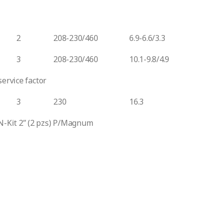
2
208-230/460
6.9-6.6/3.3
3
208-230/460
10.1-9.8/4.9
ervice factor
3
230
16.3
-Kit 2” (2 pzs) P/Magnum