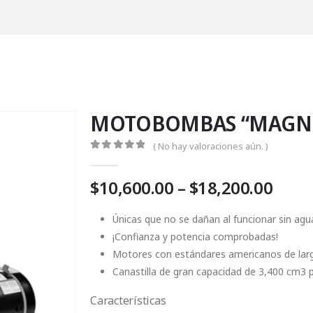
MOTOBOMBAS “MAGNU
( No hay valoraciones aún. )
0
Fuera de 5
Price
$
10,600.00
–
$
18,200.00
rang
$10,
Únicas que no se dañan al funcionar sin agu
thro
¡Confianza y potencia comprobadas!
$18,
Motores con estándares americanos de larg
Canastilla de gran capacidad de 3,400 cm3 p
Características