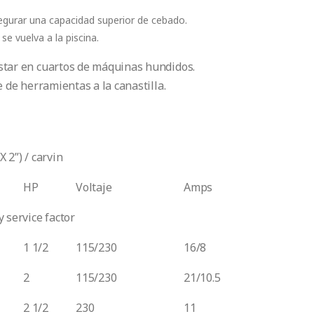
egurar una capacidad superior de cebado.
 se vuelva a la piscina.
star en cuartos de máquinas hundidos.
e de herramientas a la canastilla.
”) / carvin
HP
Voltaje
Amps
 service factor
1 1/2
115/230
16/8
2
115/230
21/10.5
2 1/2
230
11