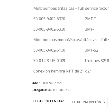
Motobombas trifásicas – full service factor
50-005-9402-6320
2MF-T
50-005-9402-6330
3MF-T
Motobombas monofásicas/bifásicas – full s
50-005-9402-6130
3MF-S2
50-014-3115-0109
Uniones S2UN
Conexión hembra NPT de 2″ x 2″
SKU:
50-005-9402-MAG
Categoría:
MOTOBOMBAS
ELEGIR POTENCIA