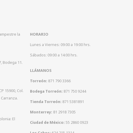
Campestre la
HORARIO
Lunes a Viernes: 09:00 a 19:00 hrs.
Sábados: 09:00 a 14:00 hrs.
7, Bodega 11.
LLÁMANOS
Torreón:
871 790 3366
CP 15900, Col.
Bodega Torreón:
871 750 9244
 Carranza.
Tienda Torreón:
871 5381891
Monterrey:
81 2918 7305
olonia: El
Ciudad de México:
55 2860 0923
Los Cabos:
624 215 1314