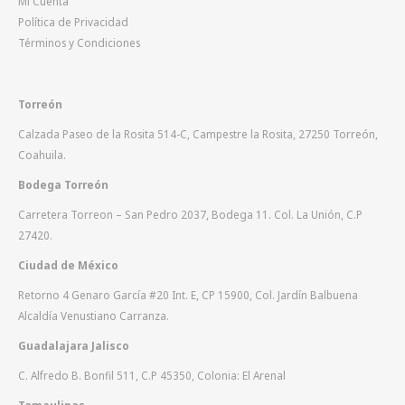
Mi Cuenta
Política de Privacidad
Términos y Condiciones
Torreón
Calzada Paseo de la Rosita 514-C, Campestre la Rosita, 27250 Torreón,
Coahuila.
Bodega Torreón
Carretera Torreon – San Pedro 2037, Bodega 11. Col. La Unión, C.P
27420.
Ciudad de México
Retorno 4 Genaro García #20 Int. E, CP 15900, Col. Jardín Balbuena
Alcaldía Venustiano Carranza.
Guadalajara Jalisco
C. Alfredo B. Bonfil 511, C.P 45350, Colonia: El Arenal