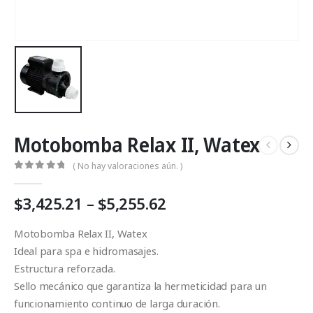
Motobomba Relax II, Watex
( No hay valoraciones aún. )
0
Fuera de 5
Price
$
3,425.21
–
$
5,255.62
range:
$3,425.21
Motobomba Relax II, Watex
through
Ideal para spa e hidromasajes.
$5,255.62
Estructura reforzada.
Sello mecánico que garantiza la hermeticidad para un
funcionamiento continuo de larga duración.