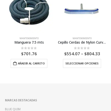
MANTENIMIENTO
MANTENIMIENTO
Cepillo Cerdas de Nylon Curvo – Inter Water
Barredora de 8 ruedas económica – Watex
Price
0
Fuera de 5
0
Fuera de 5
$
554.07
–
$
804.33
$
616.64
range:
Este producto tiene múltiples variantes. Las opciones se pueden elegir en la página de producto
$554.07
SELECCIONAR OPCIONES
AÑADIR AL CARRITO
through
$804.33
MARCAS DESTACADAS
BLUE QUIM