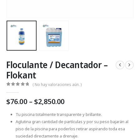
Floculante / Decantador –
Flokant
( No hay valoraciones aún. )
0
Fuera de 5
Price
$
76.00
–
$
2,850.00
range:
$76.00
Tu piscina totalmente transparente y brillante.
through
Aglutina gran cantidad de partículas y por su peso bajarán al
$2,850.00
piso de la piscina para poderlos retirar aspirando toda esa
suciedad directamente a drenaje.