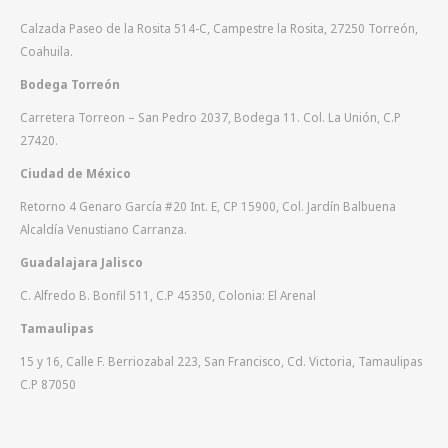
Calzada Paseo de la Rosita 514-C, Campestre la Rosita, 27250 Torreón,
Coahuila.
Bodega Torreón
Carretera Torreon – San Pedro 2037, Bodega 11. Col. La Unión, C.P
27420.
Ciudad de México
Retorno 4 Genaro García #20 Int. E, CP 15900, Col. Jardín Balbuena
Alcaldía Venustiano Carranza.
Guadalajara Jalisco
C. Alfredo B. Bonfil 511, C.P 45350, Colonia: El Arenal
Tamaulipas
15 y 16, Calle F. Berriozabal 223, San Francisco, Cd. Victoria, Tamaulipas
C.P 87050