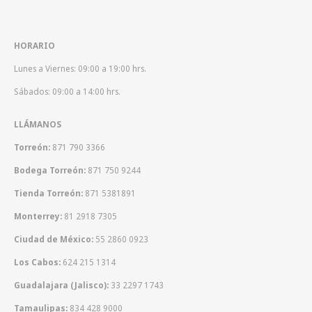
HORARIO
Lunes a Viernes: 09:00 a 19:00 hrs.
Sábados: 09:00 a 14:00 hrs.
LLÁMANOS
Torreón:
871 790 3366
Bodega Torreón:
871 750 9244
Tienda Torreón:
871 5381891
Monterrey:
81 2918 7305
Ciudad de México:
55 2860 0923
Los Cabos:
624 215 1314
Guadalajara (Jalisco):
33 2297 1743
Tamaulipas:
834 428 9000