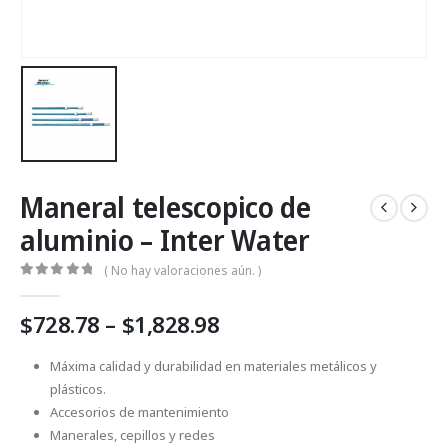
Maneral telescopico de
aluminio – Inter Water
( No hay valoraciones aún. )
0
Fuera de 5
Price
$
728.78
–
$
1,828.98
range:
$728.78
Máxima calidad y durabilidad en materiales metálicos y
through
plásticos.
$1,828.98
Accesorios de mantenimiento
Manerales, cepillos y redes