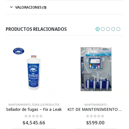
VALORACIONES (0)
PRODUCTOS RELACIONADOS
DOS LOS PRODUCTOS
MANTENIMIENTO
MANTENIMIE
as – Fix a Leak
KIT DE MANTENIMIENTO Y BARREDORAS
ra de 5
0
Fuera de 5
0
Fuera
5.66
$
599.00
$
10,484