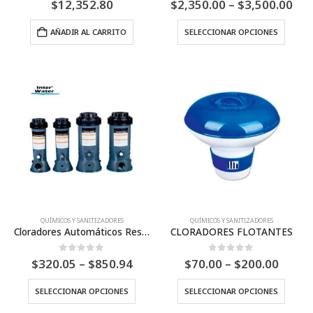
Pri
$
12,352.80
$
2,350.00
–
$
3,500.00
ran
$2,
Este
AÑADIR AL CARRITO
SELECCIONAR OPCIONES
thr
produ
$3,
tiene
múltip
varian
Las
opcio
se
puede
elegir
en
la
págin
QUÍMICOS Y SANITIZADORES
QUÍMICOS Y SANITIZADORES
Cloradores Automáticos Residenciales – Inter Water
CLORADORES FLOTANTES
de
produ
Price
Price
0
Fuera de 5
0
Fuera de 5
$
320.05
–
$
850.94
$
70.00
–
$
200.00
range:
range
$320.05
$70.0
Este
Este
SELECCIONAR OPCIONES
SELECCIONAR OPCIONES
through
throu
producto
produ
$850.94
$200.