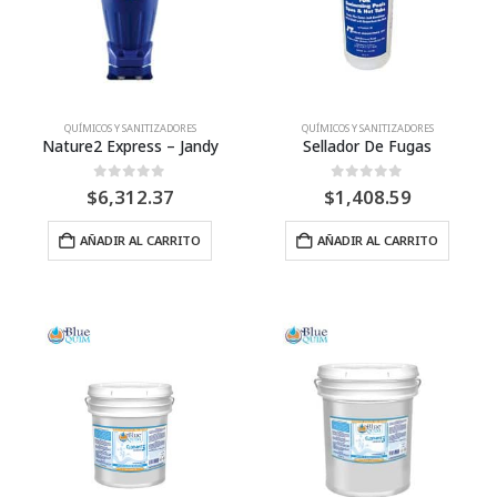
pueden
puede
elegir
elegir
en
en
la
la
página
págin
QUÍMICOS Y SANITIZADORES
QUÍMICOS Y SANITIZADORES
Nature2 Express – Jandy
Sellador De Fugas
de
de
producto
produ
0
Fuera de 5
0
Fuera de 5
$
6,312.37
$
1,408.59
AÑADIR AL CARRITO
AÑADIR AL CARRITO