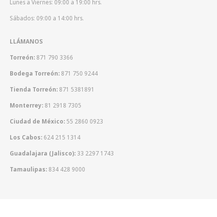
Lunes a Viernes: 09:00 a 19:00 hrs.
Sábados: 09:00 a 14:00 hrs.
LLÁMANOS
Torreón:
871 790 3366
Bodega Torreón:
871 750 9244
Tienda Torreón:
871 5381891
Monterrey:
81 2918 7305
Ciudad de México:
55 2860 0923
Los Cabos:
624 215 1314
Guadalajara (Jalisco):
33 2297 1743
Tamaulipas:
834 428 9000