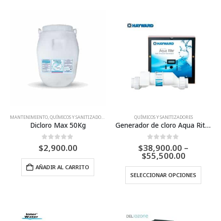
tiene
tiene
múltiples
múltip
variantes.
varian
Las
Las
opciones
opcio
se
se
:
pueden
puede
00
elegir
elegir
ugh
en
en
9.00
la
la
página
págin
MANTENIMIENTO
,
QUÍMICOS Y SANITIZADORES
QUÍMICOS Y SANITIZADORES
Dicloro Max 50Kg
Generador de cloro Aqua Rite – Hayward
de
de
producto
produ
0
Fuera de 5
0
Fuera de 5
$
2,900.00
$
38,900.00
–
Price
$
55,500.00
range:
AÑADIR AL CARRITO
$38,900.
Este
SELECCIONAR OPCIONES
through
produ
$55,500.
tiene
múltip
varian