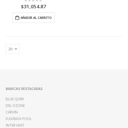
producto
produ
0
Fuera de 5
$
31,054.87
AÑADIR AL CARRITO
MARCAS DESTACADAS
BLUE QUIM
DEL OZONE
CARVIN
FLEXINOX POOL
INTER HEAT