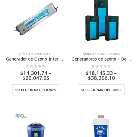
Las
opcio
se
puede
elegir
en
la
págin
QUÍMICOS Y SANITIZADORES
QUÍMICOS Y SANITIZADORES
Generador de Ozono Inter Pure 3 – Inter Water
Generadores de ozono – Del Ozone
de
produ
0
Fuera de 5
0
Fuera de 5
$
14,301.74
–
$
18,145.33
–
Price
Price
$
20,047.05
$
38,206.10
range:
range:
$14,301.74
$18,145.
Este
Este
SELECCIONAR OPCIONES
SELECCIONAR OPCIONES
through
through
producto
produ
$20,047.05
$38,206.
tiene
tiene
múltiples
múltip
variantes.
varian
Las
Las
opciones
opcio
se
se