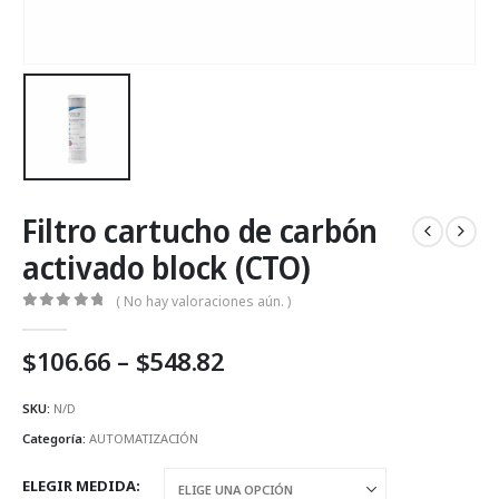
Filtro cartucho de carbón
activado block (CTO)
( No hay valoraciones aún. )
0
Fuera de 5
Price
$
106.66
–
$
548.82
range:
$106.66
SKU:
N/D
through
Categoría:
AUTOMATIZACIÓN
$548.82
ELEGIR MEDIDA