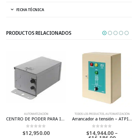
FICHA TÉCNICA
PRODUCTOS RELACIONADOS
AUTOMATIZACIÓN
TODOS LOS PRODUCTOS
,
AUTOMATIZACIÓN
CENTRO DE PODER PARA INTELLICHLOR – PENTAIR
Arrancador a tensión – ATPIT/DST
0
Fuera de 5
0
Fuera de 5
$
12,950.00
$
14,944.00
–
Price
$
16,186.00