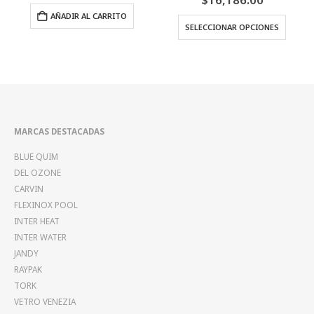
range:
Este producto tiene múltiples variantes. Las opciones se pueden elegir
AÑADIR AL CARRITO
$14,944.
SELECCIONAR OPCIONES
through
$16,186.
MARCAS DESTACADAS
BLUE QUIM
DEL OZONE
CARVIN
FLEXINOX POOL
INTER HEAT
INTER WATER
JANDY
RAYPAK
TORK
VETRO VENEZIA