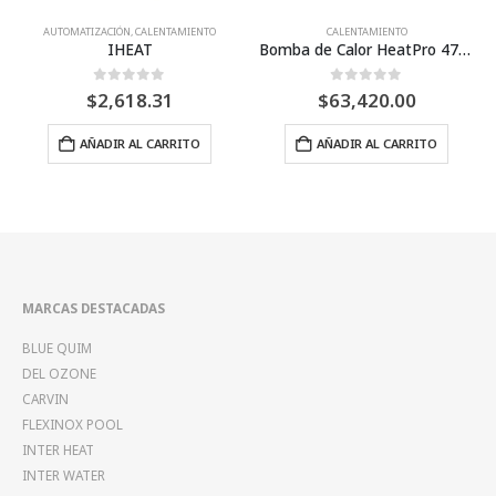
CALENTAMIENTO
CALENTAMIENTO
Bomba de Calor HeatPro 47,000 BTU’S- HAYWARD
Bomba de Calor Inter Heat Mini 12,500 BTU’S 127V
0
Fuera de 5
0
Fuera de 5
$
63,420.00
$
10,450.00
AÑADIR AL CARRITO
AÑADIR AL CARRITO
MARCAS DESTACADAS
BLUE QUIM
DEL OZONE
CARVIN
FLEXINOX POOL
INTER HEAT
INTER WATER