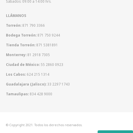
Sábados: 09:00 a 14:00 hrs.
LLÁMANOS
Torreón:
871 790 3366
Bodega Torreón:
871 750 9244
Tienda Torreón:
871 5381891
Monterrey:
81 2918 7305
Ciudad de México:
55 2860 0923
Los Cabos:
624 215 1314
Guadalajara (Jalisco):
33 2297 1743
Tamaulipas:
834 428 9000
© Copyright 2021. Todos los derechos reservados.