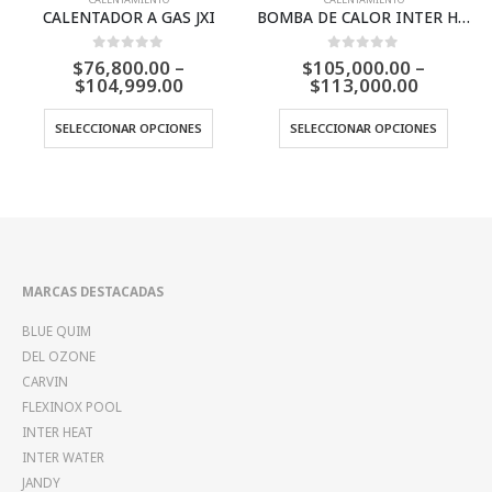
CALENTADOR A GAS JXI
BOMBA DE CALOR INTER HEAT ULTIMATE 170,000 BTU’S
0
Fuera de 5
0
Fuera de 5
$
76,800.00
–
$
105,000.00
–
Price
Price
$
104,999.00
$
113,000.00
range:
range:
Este producto tiene múltiples variantes. Las opciones se pueden elegir en la página de producto
Este producto tiene múltiples variantes. Las opciones se pueden elegir
$76,800.00
$105,00
SELECCIONAR OPCIONES
SELECCIONAR OPCIONES
through
through
$104,999.00
$113,00
MARCAS DESTACADAS
BLUE QUIM
DEL OZONE
CARVIN
FLEXINOX POOL
INTER HEAT
INTER WATER
JANDY