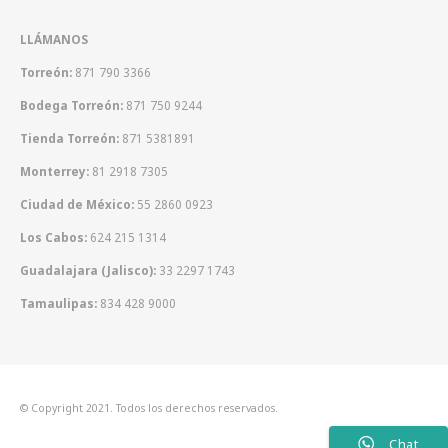
LLÁMANOS
Torreón:
871 790 3366
Bodega Torreón:
871 750 9244
Tienda Torreón:
871 5381891
Monterrey:
81 2918 7305
Ciudad de México:
55 2860 0923
Los Cabos:
624 215 1314
Guadalajara (Jalisco):
33 2297 1743
Tamaulipas:
834 428 9000
© Copyright 2021. Todos los derechos reservados.
Chat