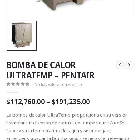
BOMBA DE CALOR
ULTRATEMP – PENTAIR
( No hay valoraciones aún. )
0
Fuera de 5
Price
$
112,760.00
–
$
191,235.00
range:
$112,760.00
La bomba de calor UltraTemp proporciona en su versión
through
estándar una función de control de temperatura AutoSet.
$191,235.00
Supervisa la temperatura del agua y se encarga de
encender y apagar la bomba según se necesite, relevando