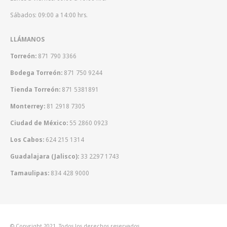
Sábados: 09:00 a 14:00 hrs.
LLÁMANOS
Torreón:
871 790 3366
Bodega Torreón:
871 750 9244
Tienda Torreón:
871 5381891
Monterrey:
81 2918 7305
Ciudad de México:
55 2860 0923
Los Cabos:
624 215 1314
Guadalajara (Jalisco):
33 2297 1743
Tamaulipas:
834 428 9000
© Copyright 2021. Todos los derechos reservados.