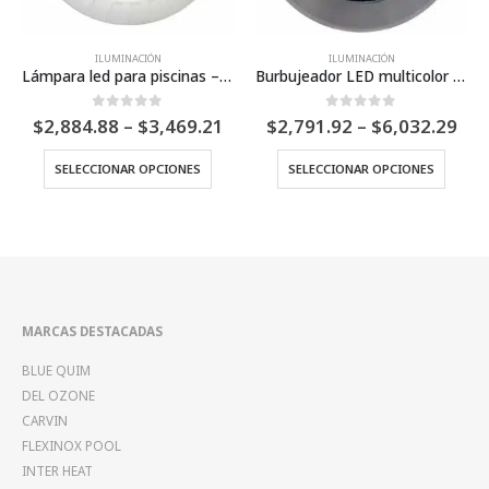
ILUMINACIÓN
ILUMINACIÓN
s – LUMINUS
Burbujeador LED multicolor – 27 watts
NICHO DE 25 CM PVC – PENTAIR
Price
Price
0
Fuera de 5
0
Fuera de 5
$
2,791.92
–
$
6,032.29
$
1,840.00
range:
range:
les variantes. Las opciones se pueden elegir en la página de producto
Este producto tiene múltiples variantes. Las opciones se pueden elegir en la página de producto
$2,884.88
$2,791.92
SELECCIONAR OPCIONES
AÑADIR AL CARRITO
through
through
$3,469.21
$6,032.29
MARCAS DESTACADAS
BLUE QUIM
DEL OZONE
CARVIN
FLEXINOX POOL
INTER HEAT