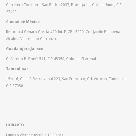
Carretera Torreon – San Pedro 2037, Bodega 11. Col. La Unión, C.P
27420.
Ciudad de México
Retorno 4 Genaro García #20 Int. E, CP 15900, Col. Jardín Balbuena
Alcaldía Venustiano Carranza.
Guadalajara Jalisco
C. Alfredo B. Bonfil 511, C.P 45350, Colonia: El Arenal
Tamaulipas
15 y 16, Calle F. Berriozabal 223, San Francisco, Cd. Victoria, Tamaulipas
C.P 87050
HORARIO
Lunes a Viernes: 09:00 a 19:00 hrs.