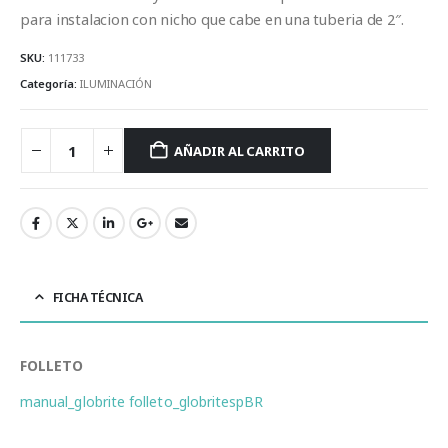
para instalacion con nicho que cabe en una tuberia de 2″.
SKU:
111733
Categoría:
ILUMINACIÓN
AÑADIR AL CARRITO
FICHA TÉCNICA
FOLLETO
manual_globrite
folleto_globritespBR