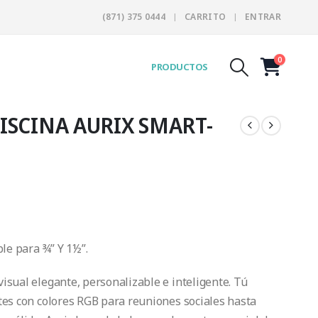
(871) 375 0444
CARRITO
ENTRAR
0
PRODUCTOS
ISCINA AURIX SMART-
00
ble para ¾” Y 1½”.
h
00
sual elegante, personalizable e inteligente. Tú
tes con colores RGB para reuniones sociales hasta