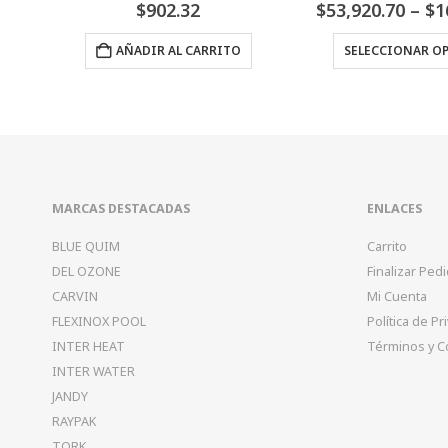
0
Fuera de 5
0
Fuera 
Price
$
53,920.70
–
$
161,676.26
$
63,245.12
–
$
1
range:
Este producto tiene múltiples variantes. Las opciones se pueden elegir en la página de producto
$53,920.70
SELECCIONAR OPCIONES
SELECCIONAR O
through
$161,676.26
MARCAS DESTACADAS
ENLACES
BLUE QUIM
Carrito
DEL OZONE
Finalizar Ped
CARVIN
Mi Cuenta
FLEXINOX POOL
Política de Pr
INTER HEAT
Términos y C
INTER WATER
JANDY
RAYPAK
TORK