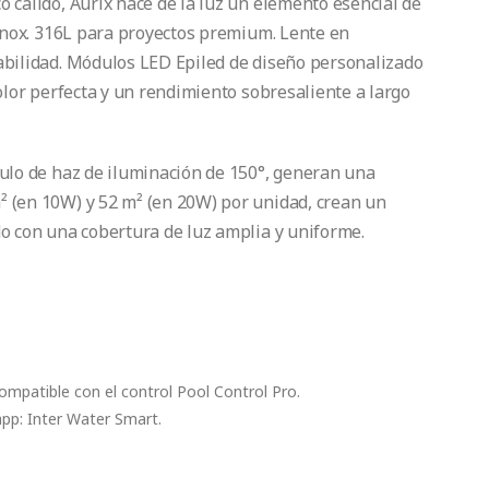
 cálido, Aurix hace de la luz un elemento esencial de
 inox. 316L para proyectos premium. Lente en
abilidad. Módulos LED Epiled de diseño personalizado
olor perfecta y un rendimiento sobresaliente a largo
gulo de haz de iluminación de 150°, generan una
 (en 10W) y 52 m² (en 20W) por unidad, crean un
do con una cobertura de luz amplia y uniforme.
ompatible con el control Pool Control Pro.
app: Inter Water Smart.