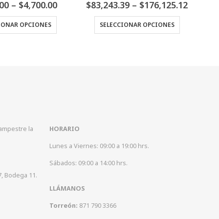
0
Fuera de 5
0
Fuera de 5
Price
39
–
$
176,125.12
$
15,341.73
range:
Este producto tiene múltiples variantes. Las opciones se pueden elegir en la página de producto
$83,243.39
IONAR OPCIONES
AÑADIR AL CARRITO
through
$176,125.12
Campestre la
HORARIO
Lunes a Viernes: 09:00 a 19:00 hrs.
Sábados: 09:00 a 14:00 hrs.
7, Bodega 11.
LLÁMANOS
Torreón:
871 790 3366