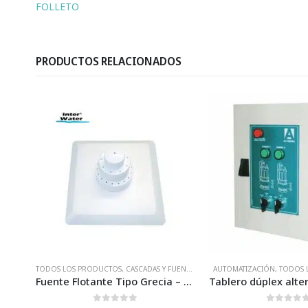
FOLLETO
PRODUCTOS RELACIONADOS
NTES
AUTOMATIZACIÓN
,
TODOS LOS PRODUCTOS
AUTOMATIZACIÓN
,
TODOS 
Fuente Flotante Tipo Grecia – Inter Water
Tablero dúplex alternador-simultaneador para sistema cárcamo – Para 2 motobomba