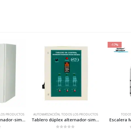
-17%
LOS PRODUCTOS
TODOS LOS PRODUCTOS
AUTOMATIZACI
Tablero dúplex alternador-simultaneador para sistema cárcamo – Para 3 motobombas
Escalera Mixta – Inter Water