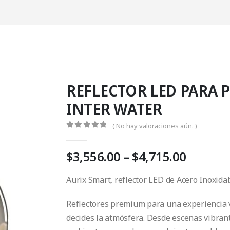
REFLECTOR LED PARA P
INTER WATER
( No hay valoraciones aún. )
0
Fuera de 5
Price
$
3,556.00
–
$
4,715.00
range:
$3,556.
Aurix Smart, reflector LED de Acero Inoxida
throug
$4,715.
Reflectores premium para una experiencia vi
decides la atmósfera. Desde escenas vibran