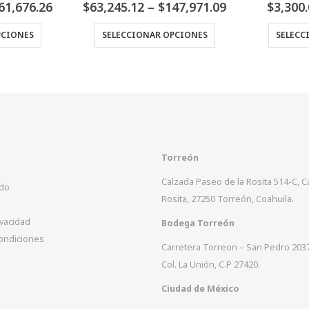
de 5
0
Fuera de 5
Price
Price
47,971.09
$
3,300.00
–
$
4,700.00
$
83,243.
range:
range:
Este producto tiene múltiples variantes. Las opciones se pueden elegir en la página de producto
Este producto tiene múltiples variantes. Las opciones se pueden elegir en la página de producto
$63,245.12
$3,300.00
PCIONES
SELECCIONAR OPCIONES
SELECC
through
through
$147,971.09
$4,700.00
Torreón
Calzada Paseo de la Rosita 514-C, 
ido
Rosita, 27250 Torreón, Coahuila.
ivacidad
Bodega Torreón
ondiciones
Carretera Torreon – San Pedro 203
Col. La Unión, C.P 27420.
Ciudad de México