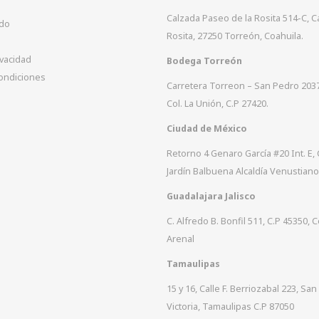
Calzada Paseo de la Rosita 514-C, 
ido
Rosita, 27250 Torreón, Coahuila.
ivacidad
Bodega Torreón
ondiciones
Carretera Torreon – San Pedro 203
Col. La Unión, C.P 27420.
Ciudad de México
Retorno 4 Genaro García #20 Int. E, 
Jardín Balbuena Alcaldía Venustiano
Guadalajara Jalisco
C. Alfredo B. Bonfil 511, C.P 45350, C
Arenal
Tamaulipas
15 y 16, Calle F. Berriozabal 223, San
Victoria, Tamaulipas C.P 87050