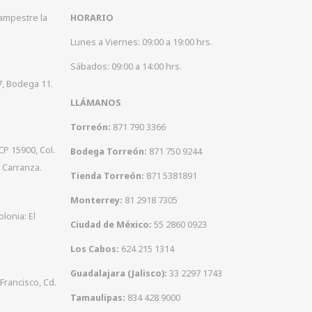
Campestre la
HORARIO
Lunes a Viernes: 09:00 a 19:00 hrs.
Sábados: 09:00 a 14:00 hrs.
7, Bodega 11.
LLÁMANOS
Torreón:
871 790 3366
CP 15900, Col.
Bodega Torreón:
871 750 9244
 Carranza.
Tienda Torreón:
871 5381891
Monterrey:
81 2918 7305
olonia: El
Ciudad de México:
55 2860 0923
Los Cabos:
624 215 1314
Guadalajara (Jalisco):
33 2297 1743
 Francisco, Cd.
Tamaulipas:
834 428 9000