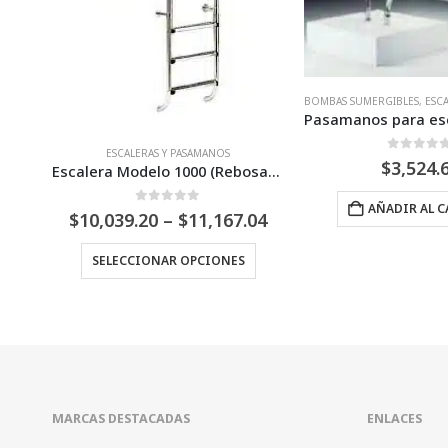
BOMBAS SUMERGIBLES
,
ESCALERAS Y PASAMANOS
Pasamanos para escalera de hormigón
ESCALERAS Y PA
0
Fuera de 5
$
3,524.64
Escalera Modelo 1000 (Rebosadero)
AÑADIR AL CARRITO
0
Fuera
Price
.04
$
3,741.89
–
$
range:
Este producto tiene múltiples variantes. Las opciones se pueden elegir en la página de producto
$10,039.20
SELECCIONAR O
through
$11,167.04
MARCAS DESTACADAS
ENLACES