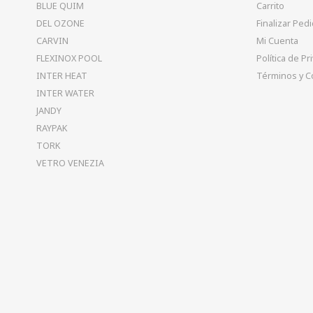
BLUE QUIM
Carrito
DEL OZONE
Finalizar Ped
CARVIN
Mi Cuenta
FLEXINOX POOL
Política de Pr
INTER HEAT
Términos y C
INTER WATER
JANDY
RAYPAK
TORK
VETRO VENEZIA