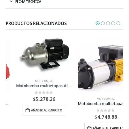
FICHA TÉCNICA
PRODUCTOS RELACIONADOS
MOTOBOMBAS
Motobomba multietapas ALTAMIRA serie Lotus50H 4 etapas 3/4 HP 50 lpm 230 Volts
0
Fuera de 5
$
5,278.26
MOTOBOMBAS
Motobomba multietapas horizontal ESPA serie PRISMA, 15 gpm, 3 etapas, 3/4 HP, 1 fase, 115 volts
AÑADIR AL CARRITO
0
Fuera de 5
$
4,748.88
AÑADIR AL CARRITO