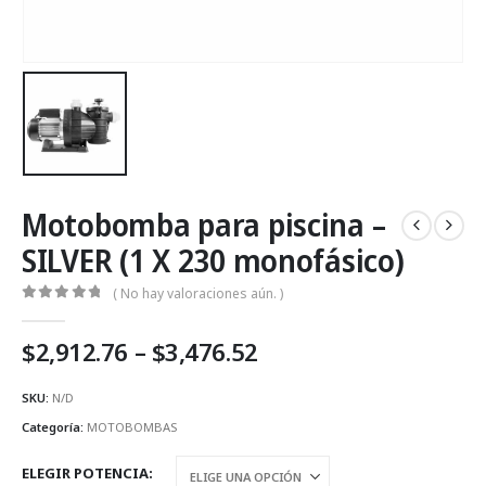
Motobomba para piscina –
SILVER (1 X 230 monofásico)
( No hay valoraciones aún. )
0
Fuera de 5
Price
$
2,912.76
–
$
3,476.52
range:
$2,912.76
SKU:
N/D
through
Categoría:
MOTOBOMBAS
$3,476.52
ELEGIR POTENCIA