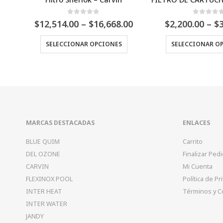
0
Fuera de 5
0
Fuera de 5
Price
P
$
12,514.00
–
$
16,668.00
$
2,200.00
–
$
3,500.00
range:
r
Este producto tiene múltiples variantes. Las opciones se pueden elegir en la página de producto
Este producto tiene múlti
1.26
$12,514.00
$
SELECCIONAR OPCIONES
SELECCIONAR OPCIONES
h
through
t
0.69
$16,668.00
$
MARCAS DESTACADAS
ENLACES
BLUE QUIM
Carrito
DEL OZONE
Finalizar Ped
CARVIN
Mi Cuenta
FLEXINOX POOL
Política de Pr
INTER HEAT
Términos y C
INTER WATER
JANDY