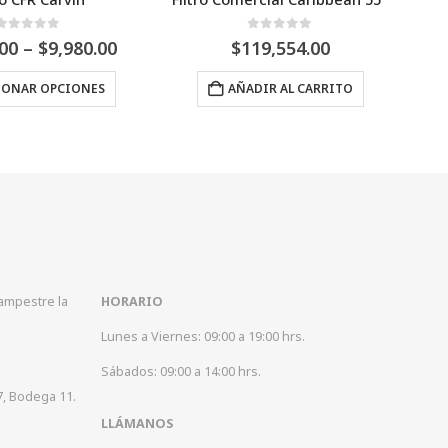
 5
0
Fuera de 5
0
F
Price
80.00
$
119,554.00
$
89,390.79
range:
Este producto tiene múltiples variantes. Las opciones se pueden elegir en la página de producto
$4,075.00
ONES
AÑADIR AL CARRITO
SELECCIO
through
$9,980.00
Campestre la
HORARIO
Lunes a Viernes: 09:00 a 19:00 hrs.
Sábados: 09:00 a 14:00 hrs.
7, Bodega 11.
LLÁMANOS