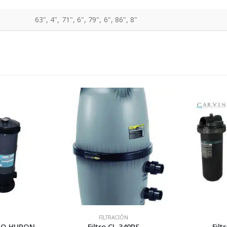
63", 4", 71", 6", 79", 6", 86", 8"
FILTRACIÓN
FILTRACIÓN
RO DE CARTUCHO HURON – INTER WATER
Filtro CL 340PS
Filtro CFR Carv