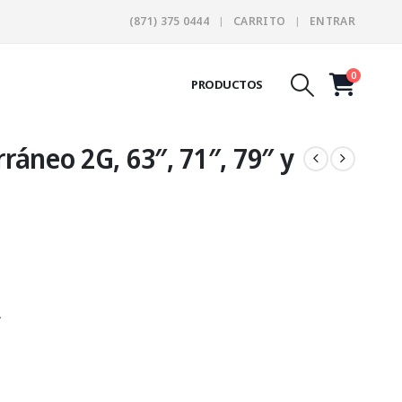
(871) 375 0444
CARRITO
ENTRAR
0
PRODUCTOS
ráneo 2G, 63″, 71″, 79″ y
ice
nge:
30,528.00
.
rough
60,127.00