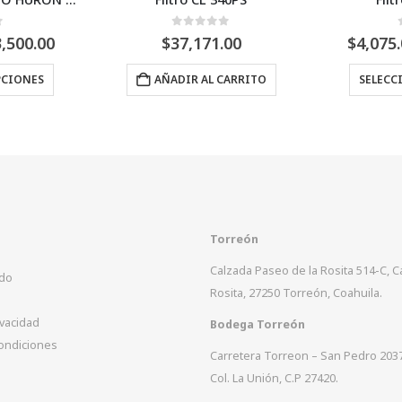
0
Fuera de 5
0
Fuera de
rice
$
37,171.00
$
4,075.00
–
$
9,9
ange:
ples variantes. Las opciones se pueden elegir en la página de producto
2,200.00
AÑADIR AL CARRITO
SELECCIONAR OPCI
hrough
3,500.00
Torreón
Calzada Paseo de la Rosita 514-C, 
ido
Rosita, 27250 Torreón, Coahuila.
ivacidad
Bodega Torreón
ondiciones
Carretera Torreon – San Pedro 203
Col. La Unión, C.P 27420.