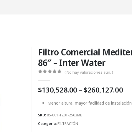
Filtro Comercial Mediter
86″ – Inter Water
( No hay valoraciones aún. )
0
Fuera de 5
Pr
$
130,528.00
–
$
260,127.00
ra
$1
Menor altura, mayor facilidad de instalación
th
SKU:
85-001-1201-2563MB
$2
Categoría:
FILTRACIÓN