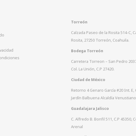
Torreón
Calzada Paseo de la Rosita 514-C, 
ido
Rosita, 27250 Torreón, Coahuila.
ivacidad
Bodega Torreón
ondiciones
Carretera Torreon – San Pedro 203
Col. La Unión, C.P 27420.
Ciudad de México
Retorno 4 Genaro García #20 Int. E, 
Jardín Balbuena Alcaldía Venustiano
Guadalajara Jalisco
C. Alfredo B. Bonfil 511, C.P 45350, C
Arenal