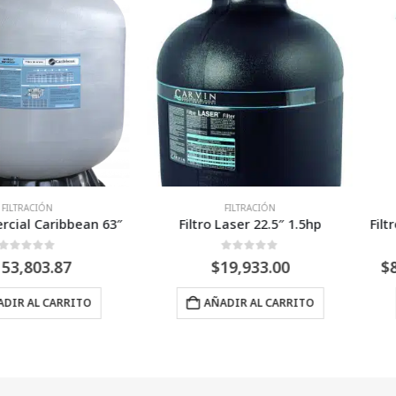
N
FILTRACIÓN
aribbean 63″
Filtro Laser 22.5″ 1.5hp
de 5
0
Fuera de 5
.87
$
19,933.00
$
89,390.
CARRITO
AÑADIR AL CARRITO
SELECC