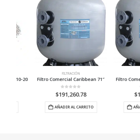
FILTRACIÓN
FILTRACIÓ
10-20
Filtro Comercial Caribbean 71″
Filtro Comercial C
0
Fuera de 5
0
Fuera 
$
191,260.78
$
153,803
AÑADIR AL CARRITO
AÑADIR AL 