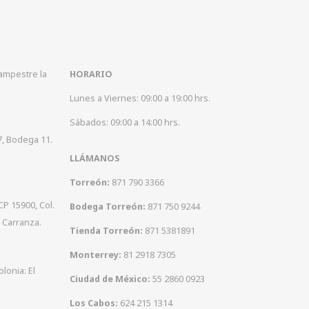
Campestre la
HORARIO
Lunes a Viernes: 09:00 a 19:00 hrs.
Sábados: 09:00 a 14:00 hrs.
7, Bodega 11.
LLÁMANOS
Torreón:
871 790 3366
CP 15900, Col.
Bodega Torreón:
871 750 9244
 Carranza.
Tienda Torreón:
871 5381891
Monterrey:
81 2918 7305
olonia: El
Ciudad de México:
55 2860 0923
Los Cabos:
624 215 1314