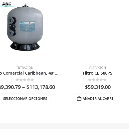
FILTRACIÓN
FILTRACIÓN
Filtro Comercial Caribbean, 48″ y 55″ – Inter Water
Filtro CL 580PS
0
Fuera de 5
0
Fuera de 5
Price
79
–
$
113,178.60
$
59,319.00
$
range:
Este producto tiene múltiples variantes. Las opciones se pueden elegir en la página de producto
$89,390.79
IONAR OPCIONES
AÑADIR AL CARRITO
through
$113,178.60