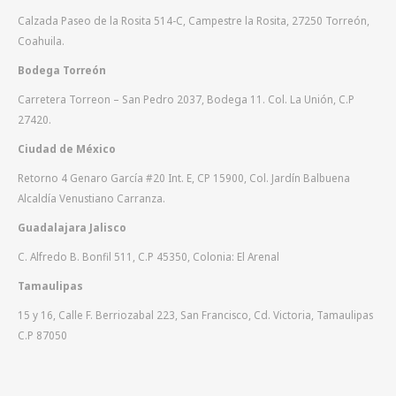
Calzada Paseo de la Rosita 514-C, Campestre la Rosita, 27250 Torreón,
Coahuila.
Bodega Torreón
Carretera Torreon – San Pedro 2037, Bodega 11. Col. La Unión, C.P
27420.
Ciudad de México
Retorno 4 Genaro García #20 Int. E, CP 15900, Col. Jardín Balbuena
Alcaldía Venustiano Carranza.
Guadalajara Jalisco
C. Alfredo B. Bonfil 511, C.P 45350, Colonia: El Arenal
Tamaulipas
15 y 16, Calle F. Berriozabal 223, San Francisco, Cd. Victoria, Tamaulipas
C.P 87050