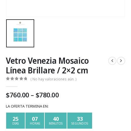
Vetro Venezia Mosaico
Línea Brillare / 2×2 cm
( No hay valoraciones aún. )
0
Fuera de 5
Price
$
760.00
–
$
780.00
range:
$760.00
LA OFERTA TERMINA EN:
through
25
07
40
33
$780.00
DIAS
HORAS
MINUTOS
SEGUNDOS