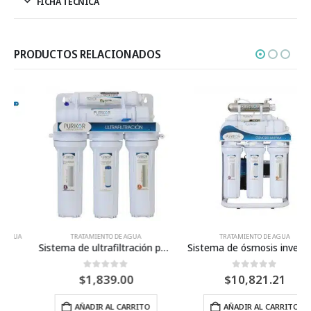
FICHA TÉCNICA
PRODUCTOS RELACIONADOS
TRATAMIENTO DE AGUA
TRATAMIENTO DE AGUA
Sistema de ultrafiltración punto de uso marca PURIKOR de 5 etapas y filtración de 5 micras para flujo de 2.5 litros por minuto
Sistema de ósmosis inversa punto de uso (POU) 400 gal/día
0
Fuera de 5
0
Fuera de 5
$
1,839.00
$
10,821.21
AÑADIR AL CARRITO
AÑADIR AL CARRITO