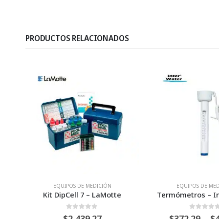
PRODUCTOS RELACIONADOS
N
EQUIPOS DE MEDICIÓN
EQUIPOS D
otte
Termómetros – Inter Water
5
0
Fuera de 5
0
Fu
Price
$
372.29
–
$
489.15
$
72