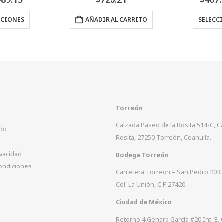
range:
Este producto tiene múltiples variantes. Las opciones se pueden elegir en la página de producto
$467.90
AL CARRITO
SELECCIONAR OPCIONES
through
$575.32
Torreón
Calzada Paseo de la Rosita 514-C, 
ido
Rosita, 27250 Torreón, Coahuila.
ivacidad
Bodega Torreón
ondiciones
Carretera Torreon – San Pedro 203
Col. La Unión, C.P 27420.
Ciudad de México
Retorno 4 Genaro García #20 Int. E, 