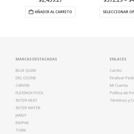
range:
Este producto tiene múltiples variantes. Las opciones se pueden elegir en la página de producto
$372.29
ITO
SELECCIONAR OPCIONES
AÑADIR 
through
$489.15
MARCAS DESTACADAS
ENLACES
BLUE QUIM
Carrito
DEL OZONE
Finalizar Ped
CARVIN
Mi Cuenta
FLEXINOX POOL
Política de Pr
INTER HEAT
Términos y C
INTER WATER
JANDY
RAYPAK
TORK