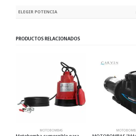
ELEGIR POTENCIA
PRODUCTOS RELACIONADOS
MOTOBOMBAS
AUTOMATIZAC
Motobomba sumergible para achique – BATTY
MOTOBOMBAS “MAGNUM FORCE 3” / CARVIN