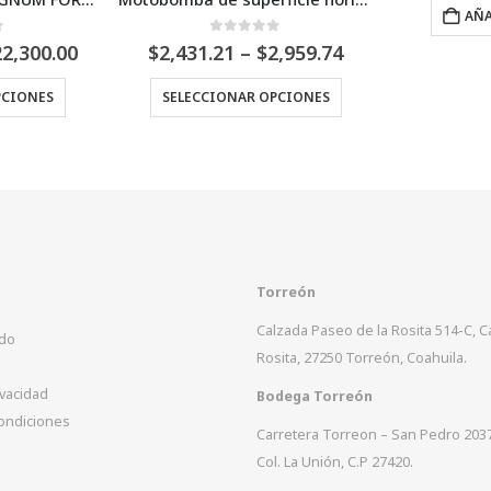
AÑADIR AL CARRITO
uera de 5
Price
1
–
$
2,959.74
$
6
range:
Este producto tiene múltiples variantes. Las opciones se pueden elegir en la página de producto
$2,431.21
NAR OPCIONES
through
$2,959.74
Torreón
Calzada Paseo de la Rosita 514-C, 
ido
Rosita, 27250 Torreón, Coahuila.
ivacidad
Bodega Torreón
ondiciones
Carretera Torreon – San Pedro 203
Col. La Unión, C.P 27420.