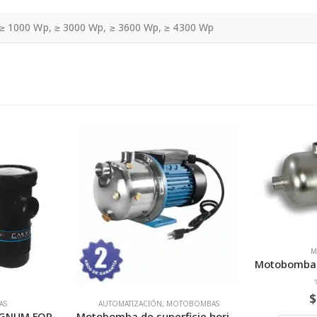
≥ 1000 Wp, ≥ 3000 Wp, ≥ 3600 Wp, ≥ 4300 Wp
MOTOBOMBAS
Motobomba multietapas ALTAMIRA serie Lotus50H 4 etapas 3/4 HP 50 lpm 230 Volts
0
Fuera de 5
$
5,278.26
IÓN
,
MOTOBOMBAS
Motobomba de superficie horizontal tipo JET – FIX