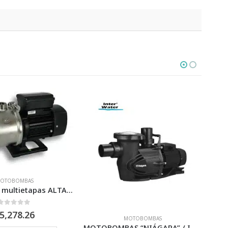
MOTOBOMBAS
MOTOBOMBAS
MOTOBOMBAS “NIÁGARA” / INTER WATER
Motobomba TriStar V – HAYWARD