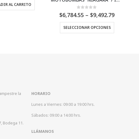
0
Fuera de 5
0
Fuera de 5
Price
Pri
,784.55
–
$
9,492.79
$
38,569.60
–
$
52,866.59
range:
ran
Este producto tiene múltiples variantes. Las opciones se pueden elegir en la página de producto
Este producto tiene múltiples variantes. Las opciones se puede
$6,784.55
$38
SELECCIONAR OPCIONES
SELECCIONAR OPCIONES
through
th
$9,492.79
$52
Campestre la
HORARIO
Lunes a Viernes: 09:00 a 19:00 hrs.
Sábados: 09:00 a 14:00 hrs.
7, Bodega 11.
LLÁMANOS