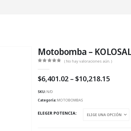
Motobomba – KOLOSAL
( No hay valoraciones aún. )
0
Fuera de 5
Price
$
6,401.02
–
$
10,218.15
range
$6,401
SKU:
N/D
throu
Categoría:
MOTOBOMBAS
$10,21
ELEGIR POTENCIA