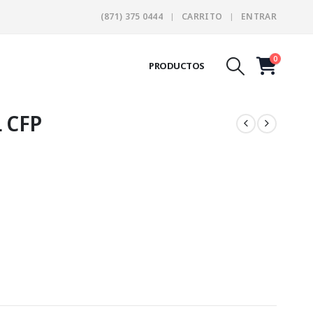
(871) 375 0444
CARRITO
ENTRAR
0
PRODUCTOS
 CFP
:
.02
gh
8.15