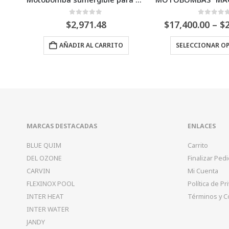
e 5
0
Fuera de 5
0
F
Price
$
17,400.00
–
$
22,300.00
$
2,431.2
range:
Este producto tiene múltiples variantes. Las opciones se pueden elegir en la página de producto
$17,400.00
RRITO
SELECCIONAR OPCIONES
SELECCIO
through
$22,300.00
MARCAS DESTACADAS
ENLACES
BLUE QUIM
Carrito
DEL OZONE
Finalizar Ped
CARVIN
Mi Cuenta
FLEXINOX POOL
Política de Pr
INTER HEAT
Términos y C
INTER WATER
JANDY