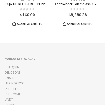
ILUMINACIÓN
ILUMINACIÓN
O EN PVC JB1301
Controlador ColorSplash XG- Inter Water
REFLECTOR EXTRAPLANO NOVA LED COLORES RGB – INTER WATER
Pri
0
Fuera de 5
0
Fuera de 5
$
8,380.38
$
1,250.00
–
$
1,850.00
ra
Este producto tiene múltiples variantes. Las opciones se pued
$1
AÑADIR AL CARRITO
SELECCIONAR OPCIONES
th
$1
MARCAS DESTACADAS
BLUE QUIM
DEL OZONE
CARVIN
FLEXINOX POOL
INTER HEAT
INTER WATER
JANDY
RAYPAK