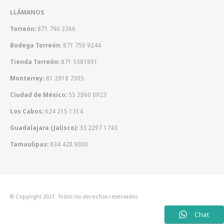
LLÁMANOS
Torreón:
871 790 3366
Bodega Torreón:
871 750 9244
Tienda Torreón:
871 5381891
Monterrey:
81 2918 7305
Ciudad de México:
55 2860 0923
Los Cabos:
624 215 1314
Guadalajara (Jalisco):
33 2297 1743
Tamaulipas:
834 428 9000
© Copyright 2021. Todos los derechos reservados.
Chat