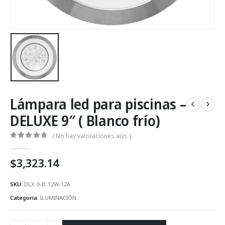
Lámpara led para piscinas –
DELUXE 9″ ( Blanco frío)
( No hay valoraciones aún. )
0
Fuera de 5
$
3,323.14
SKU:
DLX-9-B-12W-12A
Categoría:
ILUMINACIÓN