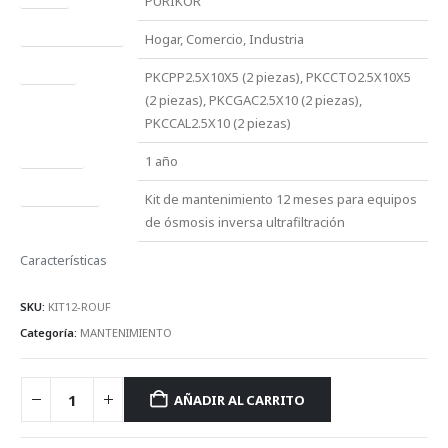
PURIKOR
Sectores de uso
Hogar, Comercio, Industria
Incluye
PKCPP2.5X10X5 (2 piezas), PKCCTO2.5X10X5
(2 piezas), PKCGAC2.5X10 (2 piezas),
PKCCAL2.5X10 (2 piezas)
Garantía
1 año
Descripción
Kit de mantenimiento 12 meses para equipos
de ósmosis inversa ultrafiltración
Características
SKU:
KIT12-ROUF
Categoría:
MANTENIMIENTO
AÑADIR AL CARRITO