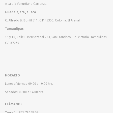
Alcaldía Venustiano Carranza.
Guadalajara Jalisco
C. Alfredo B. Bonfil 511, C.P 45350, Colonia: El Arenal
Tamaulipas
15 y 16, Calle F. Berriozabal 223, San Francisco, Cd. Victoria, Tamaulipas
C.P 87050
HORARIO
Lunes a Viernes: 09:00 a 19:00 hrs.
Sábados: 09:00 a 14:00 hrs.
LLÁMANOS
Torreón:
871 790 3366