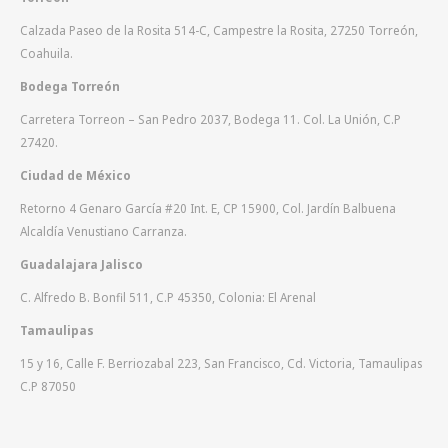
Calzada Paseo de la Rosita 514-C, Campestre la Rosita, 27250 Torreón,
Coahuila.
Bodega Torreón
Carretera Torreon – San Pedro 2037, Bodega 11. Col. La Unión, C.P
27420.
Ciudad de México
Retorno 4 Genaro García #20 Int. E, CP 15900, Col. Jardín Balbuena
Alcaldía Venustiano Carranza.
Guadalajara Jalisco
C. Alfredo B. Bonfil 511, C.P 45350, Colonia: El Arenal
Tamaulipas
15 y 16, Calle F. Berriozabal 223, San Francisco, Cd. Victoria, Tamaulipas
C.P 87050