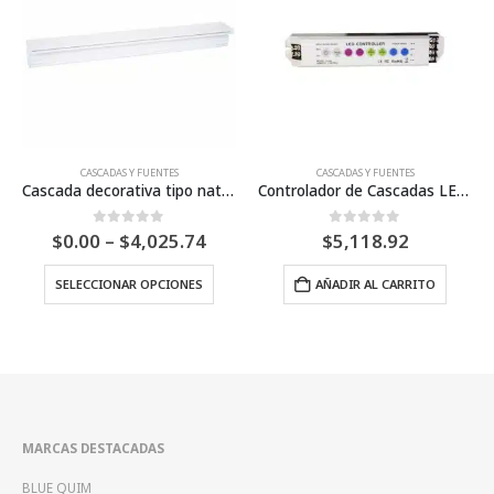
CASCADAS Y FUENTES
TODOS LOS PRODUCTOS
,
CASCADAS Y FUENTES
conexión trasera)
Controlador de Cascadas LED – Inter Water
Fuente Flotante Tipo Grecia – Inter Water
ice
0
Fuera de 5
0
Fuera de 5
$
5,118.92
$
902.32
nge:
les variantes. Las opciones se pueden elegir en la página de producto
.00
AÑADIR AL CARRITO
AÑADIR AL CARRITO
rough
,025.74
MARCAS DESTACADAS
BLUE QUIM