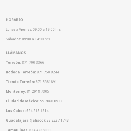
HORARIO
Lunes a Viernes: 09:00 a 19:00 hrs.
Sábados: 09:00 a 14:00 hrs.
LLÁMANOS
Torreón:
871 790 3366
Bodega Torreón:
871 750 9244
Tienda Torreón:
871 5381891
Monterrey:
81 2918 7305
Ciudad de México:
55 2860 0923
Los Cabos:
624 215 1314
Guadalajara (Jalisco):
33 2297 1743
Tamaulipas:
834 428 9000