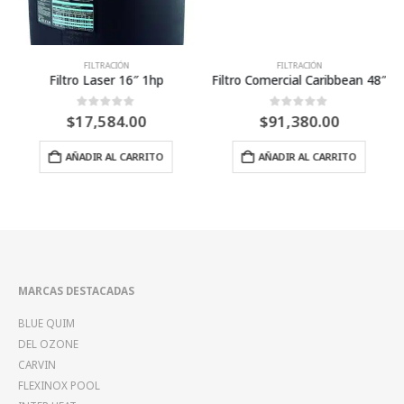
FILTRACIÓN
FILTRACIÓN
Filtro Laser 16″ 1hp
Filtro Comercial Caribbean 48″
0
Fuera de 5
0
Fuera de 5
$
17,584.00
$
91,380.00
AÑADIR AL CARRITO
AÑADIR AL CARRITO
MARCAS DESTACADAS
BLUE QUIM
DEL OZONE
CARVIN
FLEXINOX POOL