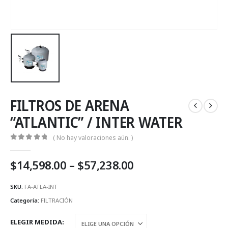
FILTROS DE ARENA
“ATLANTIC” / INTER WATER
( No hay valoraciones aún. )
0
Fuera de 5
Price
$
14,598.00
–
$
57,238.00
range:
$14,598.00
SKU:
FA-ATLA-INT
through
Categoría:
FILTRACIÓN
$57,238.00
ELEGIR MEDIDA