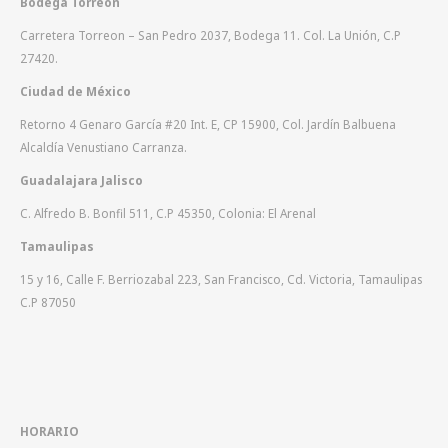
Bodega Torreón
Carretera Torreon – San Pedro 2037, Bodega 11. Col. La Unión, C.P
27420.
Ciudad de México
Retorno 4 Genaro García #20 Int. E, CP 15900, Col. Jardín Balbuena
Alcaldía Venustiano Carranza.
Guadalajara Jalisco
C. Alfredo B. Bonfil 511, C.P 45350, Colonia: El Arenal
Tamaulipas
15 y 16, Calle F. Berriozabal 223, San Francisco, Cd. Victoria, Tamaulipas
C.P 87050
HORARIO