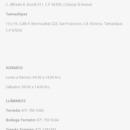
C. Alfredo B. Bonfil 511, C.P 45350, Colonia: El Arenal
Tamaulipas
15 y 16, Calle F. Berriozabal 223, San Francisco, Cd. Victoria, Tamaulipas
C.P 87050
HORARIO
Lunes a Viernes: 09:00 a 19:00 hrs.
Sábados: 09:00 a 14:00 hrs.
LLÁMANOS
Torreón:
871 790 3366
Bodega Torreón:
871 750 9244
Tienda Torreón:
871 5381891