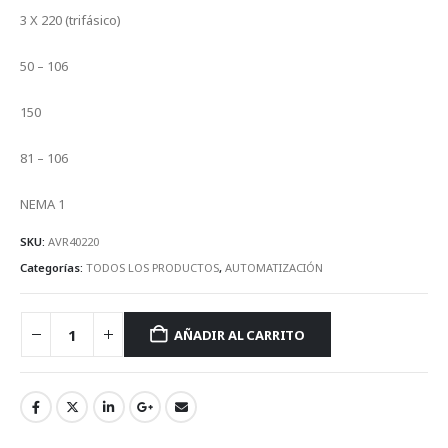
3 X 220 (trifásico)
Rango de amperaje:
50 – 106
Amperaje del interruptor:
150
Rango de amperaje del relevador bimetálico:
81 – 106
NEMA de gabinete:
NEMA 1
SKU:
AVR40220
Categorías:
TODOS LOS PRODUCTOS
,
AUTOMATIZACIÓN
AÑADIR AL CARRITO