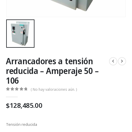
Arrancadores a tensión
reducida – Amperaje 50 –
106
( No hay valoraciones aún. )
0
Fuera de 5
$
128,485.00
Tipo de arranque:
Tensión reducida
Fases X Voltaje de alimentación: